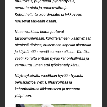
muutoksia, pujottelua, pyörähdyksiä,
peruuttamista ja puolenvaihtoja.
Kehonhallinta, koordinaatio ja liikkuvuus
nousevat tärkeään osaan.
Nose workissa koirat joutuvat
tasapainoilemaan, kurottelemaan, kääntymään
pienissä tiloissa, kulkemaan kapeilla alustoilla
ja käyttämään nenää samaan aikaan. Tämäkin
vaatii koiralta erittäin hyvää kehonhallintaa ja
varmuutta, ilman että työskentely kärsii.
Näyttelykoiralta vaaditaan hyvään fyysistä
peruskuntoa, ryhtiä, lihasvoimaa ja
kehonhallintaa liikkumiseen ja asennon
ylläpitoon.