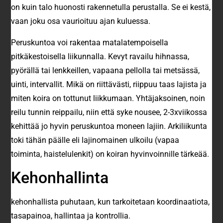
on kuin talo huonosti rakennetulla perustalla. Se ei kestä,
vaan joku osa vaurioituu ajan kuluessa.
Peruskuntoa voi rakentaa matalatempoisella
pitkäkestoisella liikunnalla. Kevyt ravailu hihnassa,
pyörällä tai lenkkeillen, vapaana pellolla tai metsässä,
uinti, intervallit. Mikä on riittävästi, riippuu taas lajista ja
miten koira on tottunut liikkumaan. Yhtäjaksoinen, noin
reilu tunnin reippailu, niin että syke nousee, 2-3xviikossa
kehittää jo hyvin peruskuntoa moneen lajiin. Arkiliikunta
toki tähän päälle eli lajinomainen ulkoilu (vapaa
toiminta, haistelulenkit) on koiran hyvinvoinnille tärkeää.
Kehonhallinta
kehonhallista puhutaan, kun tarkoitetaan koordinaatiota,
tasapainoa, hallintaa ja kontrollia.