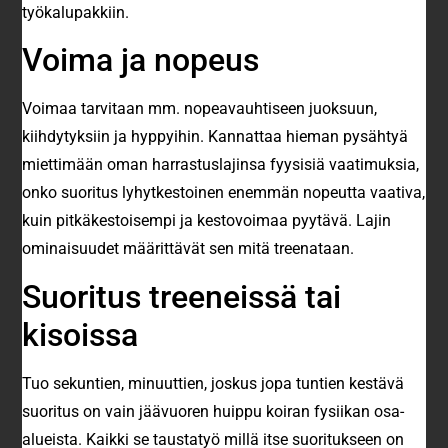
työkalupakkiin.
Voima ja nopeus
Voimaa tarvitaan mm. nopeavauhtiseen juoksuun,
kiihdytyksiin ja hyppyihin. Kannattaa hieman pysähtyä
miettimään oman harrastuslajinsa fyysisiä vaatimuksia,
onko suoritus lyhytkestoinen enemmän nopeutta vaativa,
kuin pitkäkestoisempi ja kestovoimaa pyytävä. Lajin
ominaisuudet määrittävät sen mitä treenataan.
Suoritus treeneissä tai
kisoissa
Tuo sekuntien, minuuttien, joskus jopa tuntien kestävä
suoritus on vain jäävuoren huippu koiran fysiikan osa-
alueista. Kaikki se taustatyö millä itse suoritukseen on