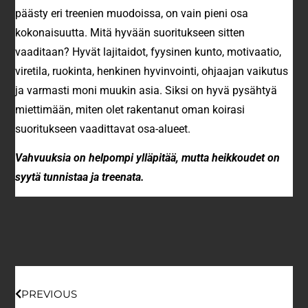
päästy eri treenien muodoissa, on vain pieni osa
kokonaisuutta. Mitä hyvään suoritukseen sitten
vaaditaan? Hyvät lajitaidot, fyysinen kunto, motivaatio,
viretila, ruokinta, henkinen hyvinvointi, ohjaajan vaikutus
ja varmasti moni muukin asia. Siksi on hyvä pysähtyä
miettimään, miten olet rakentanut oman koirasi
suoritukseen vaadittavat osa-alueet.
Vahvuuksia on helpompi ylläpitää, mutta heikkoudet on
syytä tunnistaa ja treenata.
PREVIOUS