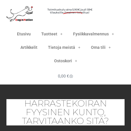
Toimituskulu
aina 5.90€
ja yli 59€
tilauksille ilmainen toimitus!
Etusivu
Tuotteet
Fysiikkavalmennus
Artikkelit
Tietoja meistä
Oma tili
Ostoskori
0,00
€
HARRASTEKOIRAN
FYYSINEN KUNTO,
TARVITAANKO SITÄ?