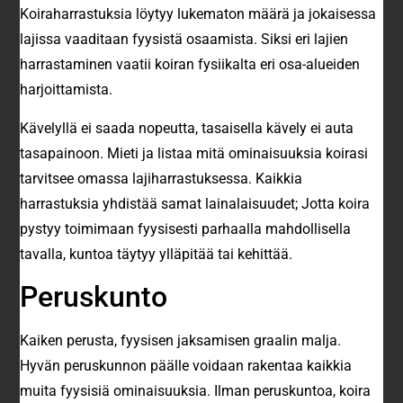
Koiraharrastuksia löytyy lukematon määrä ja jokaisessa
lajissa vaaditaan fyysistä osaamista. Siksi eri lajien
harrastaminen vaatii koiran fysiikalta eri osa-alueiden
harjoittamista.
Kävelyllä ei saada nopeutta, tasaisella kävely ei auta
tasapainoon. Mieti ja listaa mitä ominaisuuksia koirasi
tarvitsee omassa lajiharrastuksessa. Kaikkia
harrastuksia yhdistää samat lainalaisuudet; Jotta koira
pystyy toimimaan fyysisesti parhaalla mahdollisella
tavalla, kuntoa täytyy ylläpitää tai kehittää.
Peruskunto
Kaiken perusta, fyysisen jaksamisen graalin malja.
Hyvän peruskunnon päälle voidaan rakentaa kaikkia
muita fyysisiä ominaisuuksia. Ilman peruskuntoa, koira