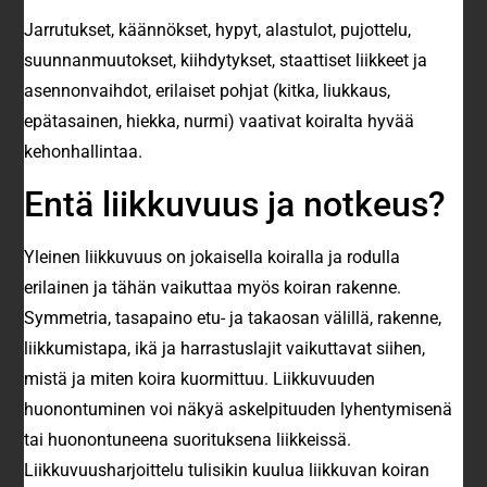
Jarrutukset, käännökset, hypyt, alastulot, pujottelu,
suunnanmuutokset, kiihdytykset, staattiset liikkeet ja
asennonvaihdot, erilaiset pohjat (kitka, liukkaus,
epätasainen, hiekka, nurmi) vaativat koiralta hyvää
kehonhallintaa.
Entä liikkuvuus ja notkeus?
Yleinen liikkuvuus on jokaisella koiralla ja rodulla
erilainen ja tähän vaikuttaa myös koiran rakenne.
Symmetria, tasapaino etu- ja takaosan välillä, rakenne,
liikkumistapa, ikä ja harrastuslajit vaikuttavat siihen,
mistä ja miten koira kuormittuu. Liikkuvuuden
huonontuminen voi näkyä askelpituuden lyhentymisenä
tai huonontuneena suorituksena liikkeissä.
Liikkuvuusharjoittelu tulisikin kuulua liikkuvan koiran