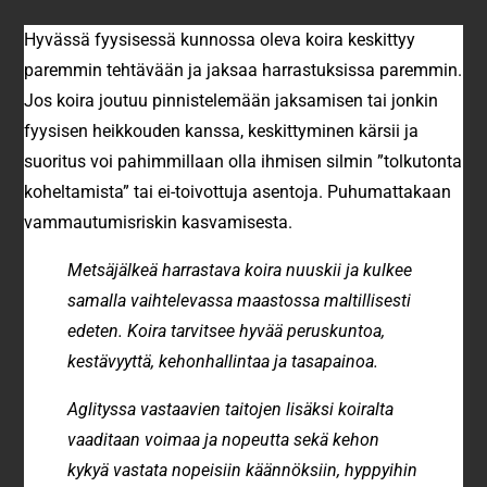
Hyvässä fyysisessä kunnossa oleva koira keskittyy
paremmin tehtävään ja jaksaa harrastuksissa paremmin.
Jos koira joutuu pinnistelemään jaksamisen tai jonkin
fyysisen heikkouden kanssa, keskittyminen kärsii ja
suoritus voi pahimmillaan olla ihmisen silmin ”tolkutonta
koheltamista” tai ei-toivottuja asentoja. Puhumattakaan
vammautumisriskin kasvamisesta.
Metsäjälkeä harrastava koira nuuskii ja kulkee
samalla vaihtelevassa maastossa maltillisesti
edeten. Koira tarvitsee hyvää peruskuntoa,
kestävyyttä, kehonhallintaa ja tasapainoa.
Aglityssa vastaavien taitojen lisäksi koiralta
vaaditaan voimaa ja nopeutta sekä kehon
kykyä vastata nopeisiin käännöksiin, hyppyihin