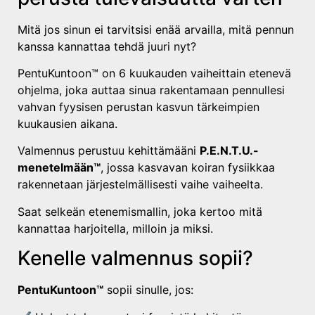
Mitä jos sinun ei tarvitsisi enää arvailla, mitä pennun
kanssa kannattaa tehdä juuri nyt?
PentuKuntoon™ on 6 kuukauden vaiheittain etenevä
ohjelma, joka auttaa sinua rakentamaan pennullesi
vahvan fyysisen perustan kasvun tärkeimpien
kuukausien aikana.
Valmennus perustuu kehittämääni
P.E.N.T.U.-
menetelmään™
, jossa kasvavan koiran fysiikkaa
rakennetaan järjestelmällisesti vaihe vaiheelta.
Saat selkeän etenemismallin, joka kertoo mitä
kannattaa harjoitella, milloin ja miksi.
Kenelle valmennus sopii?
PentuKuntoon™
sopii sinulle, jos: