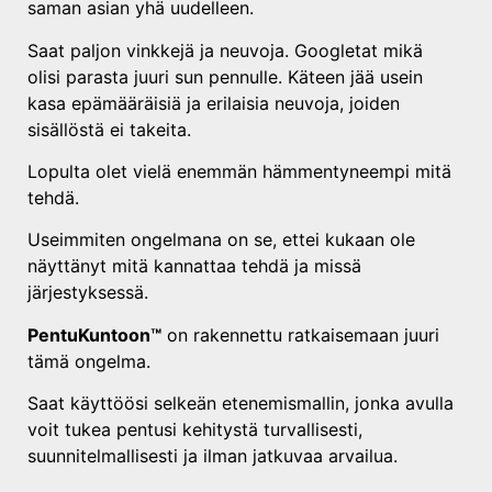
saman asian yhä uudelleen.
Saat paljon vinkkejä ja neuvoja. Googletat mikä
olisi parasta juuri sun pennulle. Käteen jää usein
kasa epämääräisiä ja erilaisia neuvoja, joiden
sisällöstä ei takeita.
Lopulta olet vielä enemmän hämmentyneempi mitä
tehdä.
Useimmiten ongelmana on se, ettei kukaan ole
näyttänyt mitä kannattaa tehdä ja missä
järjestyksessä.
PentuKuntoon™
on rakennettu ratkaisemaan juuri
tämä ongelma.
Saat käyttöösi selkeän etenemismallin, jonka avulla
voit tukea pentusi kehitystä turvallisesti,
suunnitelmallisesti ja ilman jatkuvaa arvailua.