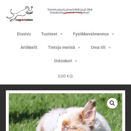
Toimituskulu
aina 5.90€
ja yli 59€
tilauksille ilmainen toimitus!
Etusivu
Tuotteet
Fysiikkavalmennus
Artikkelit
Tietoja meistä
Oma tili
Ostoskori
0,00
€