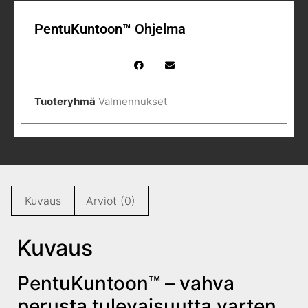
PentuKuntoon™ Ohjelma
Tuoteryhmä
Valmennukset
Kuvaus
Arviot (0)
Kuvaus
PentuKuntoon™ – vahva
perusta tulevaisuutta varten