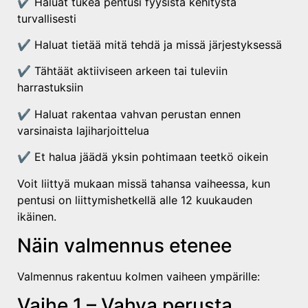
✔ Haluat tukea pentusi fyysistä kehitystä
turvallisesti
✔ Haluat tietää mitä tehdä ja missä järjestyksessä
✔ Tähtäät aktiiviseen arkeen tai tuleviin
harrastuksiin
✔ Haluat rakentaa vahvan perustan ennen
varsinaista lajiharjoittelua
✔ Et halua jäädä yksin pohtimaan teetkö oikein
Voit liittyä mukaan missä tahansa vaiheessa, kun
pentusi on liittymishetkellä alle 12 kuukauden
ikäinen.
Näin valmennus etenee
Valmennus rakentuu kolmen vaiheen ympärille:
Vaihe 1 – Vahva perusta