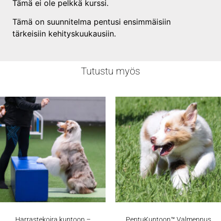
Tämä ei ole pelkkä kurssi.
Tämä on suunnitelma pentusi ensimmäisiin
tärkeisiin kehityskuukausiin.
Tutustu myös
Harrastekoira kuntoon –
PentuKuntoon™ Valmennus