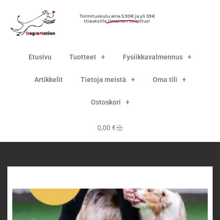
Toimituskulu
aina 5.90€
ja yli 59€
tilauksille ilmainen toimitus!
Etusivu
Tuotteet
Fysiikkavalmennus
Artikkelit
Tietoja meistä
Oma tili
Ostoskori
0,00
€