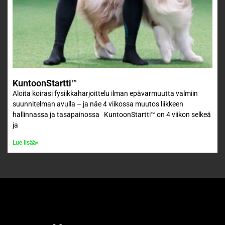
KuntoonStartti™
Aloita koirasi fysiikkaharjoittelu ilman epävarmuutta valmiin
suunnitelman avulla – ja näe 4 viikossa muutos liikkeen
hallinnassa ja tasapainossa KuntoonStartti™ on 4 viikon selkeä
ja
Lue lisää»