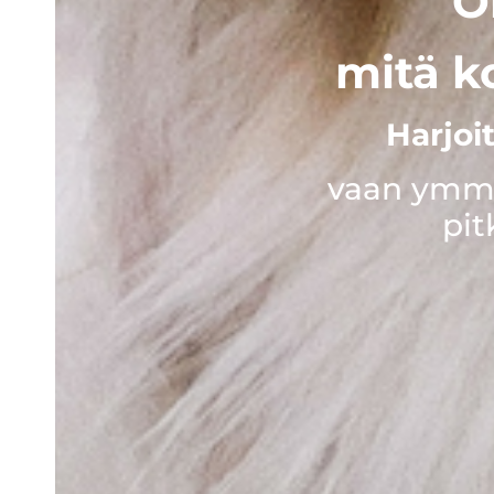
O
mitä ko
Harjoi
vaan ymmä
pit