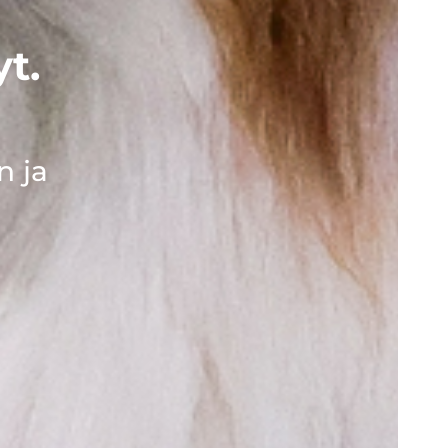
yt.
n ja