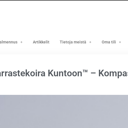
valmennus
Artikkelit
Tietoja meistä
Oma tili
rrastekoira Kuntoon™ – Kompa