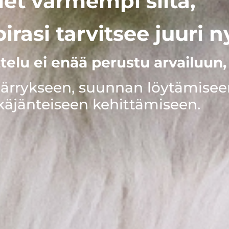
let varmempi siitä,
irasi tarvitsee juuri n
ttelu ei enää perustu arvailuun,
rrykseen, suunnan löytämisee
käjänteiseen kehittämiseen.