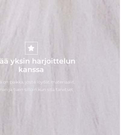
jää yksin harjoittelun
kanssa
a on paikka, josta löydät materiaalit,
an ja tuen silloin kun sitä tarvitset