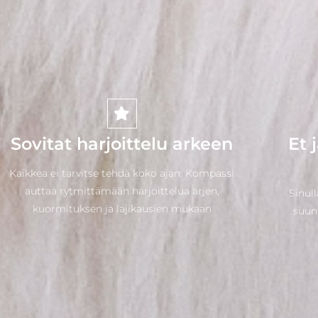
Sovitat harjoittelu arkeen
Et 
Kaikkea ei tarvitse tehdä koko ajan. Kompassi
auttaa rytmittämään harjoittelua arjen,
Sinull
kuormituksen ja lajikausien mukaan
suunn